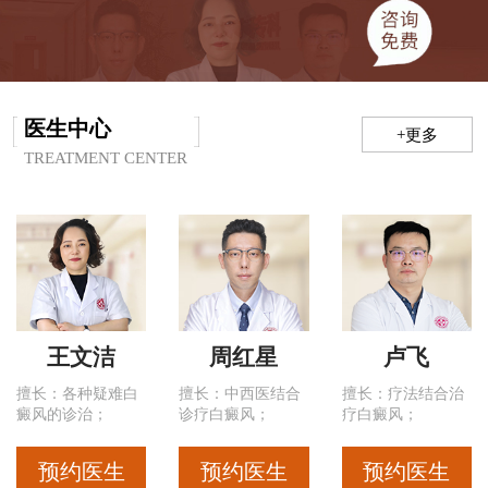
医生中心
+更多
TREATMENT CENTER
王文洁
周红星
卢飞
擅长：各种疑难白
擅长：中西医结合
擅长：疗法结合治
癜风的诊治；
诊疗白癜风；
疗白癜风；
预约医生
预约医生
预约医生