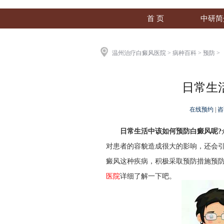
首 页
中研简
温州治疗白癜风医院
>
病种百科
>
预防
>
日常生
在线预约
|
咨
日常生活中该如何预防白癜风呢?
对患者的容貌造成很大的影响，还会
癜风这种疾病，积极采取预防措施预防
医院
详细了解一下吧。