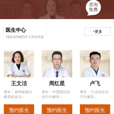
医生中心
+更多
TREATMENT CENTER
王文洁
周红星
卢飞
擅长：各种疑难白
擅长：中西医结合
擅长：疗法结合治
癜风的诊治；
诊疗白癜风；
疗白癜风；
预约医生
预约医生
预约医生