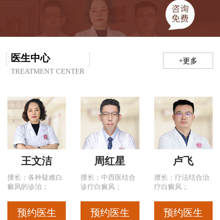
医生中心
+更多
TREATMENT CENTER
王文洁
周红星
卢飞
擅长：各种疑难白
擅长：中西医结合
擅长：疗法结合治
癜风的诊治；
诊疗白癜风；
疗白癜风；
预约医生
预约医生
预约医生