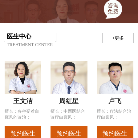
医生中心
+更多
TREATMENT CENTER
王文洁
周红星
卢飞
擅长：各种疑难白
擅长：中西医结合
擅长：疗法结合治
癜风的诊治；
诊疗白癜风；
疗白癜风；
预约医生
预约医生
预约医生