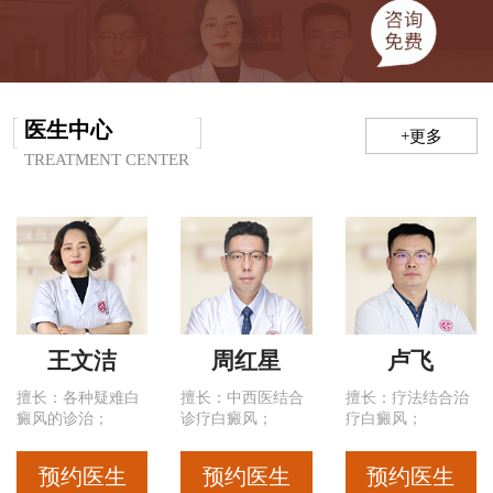
医生中心
+更多
TREATMENT CENTER
王文洁
周红星
卢飞
擅长：各种疑难白
擅长：中西医结合
擅长：疗法结合治
癜风的诊治；
诊疗白癜风；
疗白癜风；
预约医生
预约医生
预约医生