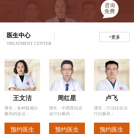
医生中心
+更多
TREATMENT CENTER
王文洁
周红星
卢飞
擅长：各种疑难白
擅长：中西医结合
擅长：疗法结合治
癜风的诊治；
诊疗白癜风；
疗白癜风；
预约医生
预约医生
预约医生