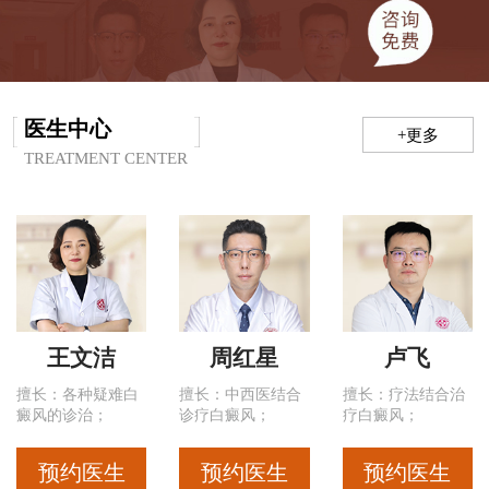
医生中心
+更多
TREATMENT CENTER
王文洁
周红星
卢飞
擅长：各种疑难白
擅长：中西医结合
擅长：疗法结合治
癜风的诊治；
诊疗白癜风；
疗白癜风；
预约医生
预约医生
预约医生