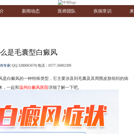
介
新闻动态
医师团队
疾病常识
来
么是毛囊型白癜风
询专家
|
QQ:3280065670
|
电话：0577-56902309
风是白癜风的一种特殊类型，它主要涉及到毛囊及其周围皮肤组织的病
来，一起和
温州白癜风医院
详细了解一下吧。