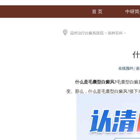
首 页
中研简
温州治疗白癜风医院
>
病种百科
>
什
在线预约
|
咨
什么是毛囊型白癜风?
毛囊型白癜
变。那么，什么是毛囊型白癜风?接下